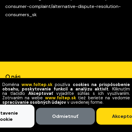
consumer-complaint/alternative-dispute-resolution-
consumers_sk
O nás
Doména
www.foltep.sk
používa
cookies na prispôsobenie
obsahu, poskytovanie funkcií a analýzu aktivít
. Kliknutím
Využite kvalitné a profesionálne služby so skvelými
na tlačidlo
Akceptovať
vyjadríte súhlas s ich využívaním.
Zotrvaním na webe
www.foltep.sk
tiež beriete na vedomie
cenami a modernými technológiami. Dovoľte nám
spracúvanie osobných údajov
v uvedenej forme.
pomôcť Vám vytvoriť si čisté, príjemné a zdravé
tavenie
prostredie. Tešíme sa na Vás!
Odmietnuť
Akcepto
ookie