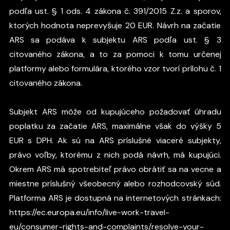
podľa ust. § 1 ods. 4 zákona č. 391/2015 Z.z. a sporov,
ktorých hodnota neprevyšuje 20 EUR. Návrh na začatie
ARS sa podáva k subjektu ARS podľa ust. § 3
citovaného zákona, a to za pomoci k tomu určenej
platformy alebo formulára, ktorého vzor tvorí prílohu č. 1
citovaného zákona.
Subjekt ARS môže od kupujúceho požadovať úhradu
poplatku za začatie ARS, maximálne však do výšky 5
EUR s DPH. Ak sú na ARS príslušné viaceré subjekty,
právo voľby, ktorému z nich podá návrh, má kupujúci.
Okrem ARS má spotrebiteľ právo obrátiť sa na vecne a
miestne príslušný všeobecný alebo rozhodcovský súd.
Platforma ARS je dostupná na internetových stránkach:
https://ec.europa.eu/info/live-work-travel-
eu/consumer-rights-and-complaints/resolve-your-