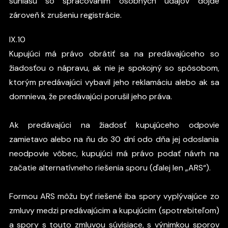
súhlasu so spracovaním osobných údajov dôjde
zároveň k zrušeniu registrácie.
IX.10
Kupujúci má právo obrátiť sa na predávajúceho so
žiadosťou o nápravu, ak nie je spokojný so spôsobom,
ktorým predávajúci vybavil jeho reklamáciu alebo ak sa
domnieva, že predávajúci porušil jeho práva.
Ak predávajúci na žiadosť kupujúceho odpovie
zamietavo alebo na ňu do 30 dní odo dňa jej odoslania
neodpovie vôbec, kupujúci má právo podať návrh na
začatie alternatívneho riešenia sporu (ďalej len „ARS“).
Formou ARS môžu byť riešené iba spory vyplývajúce zo
zmluvy medzi predávajúcim a kupujúcim (spotrebiteľom)
a spory s touto zmluvou súvisiace, s výnimkou sporov