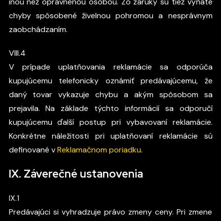
inou než oprávnenou osobou. Zo záruky sú tiež vyňaté
chyby spôsobené živelnou pohromou a nesprávnym
zaobchádzaním.
VIII.4
V prípade uplatňovania reklamácie sa odporúča
kupujúcemu telefonicky oznámiť predávajúcemu, že
daný tovar vykazuje chybu a akým spôsobom sa
prejavila. Na základe týchto informácií sa odporučí
kupujúcemu ďalší postup pri vybavovaní reklamácie.
Konkrétne náležitosti pri uplatňovaní reklamácie sú
definované v
Reklamačnom poriadku
.
IX. Záverečné ustanovenia
IX.1
Predávajúci si vyhradzuje právo zmeny ceny. Pri zmene