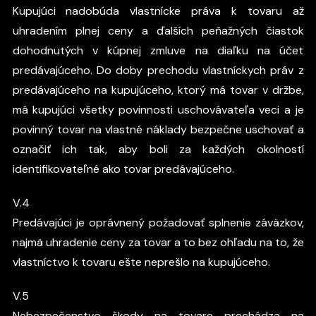
Kupujúci nadobúda vlastnícke práva k tovaru až
uhradením plnej ceny a ďalších peňažných čiastok
dohodnutých v kúpnej zmluve na diaľku na účet
predávajúceho. Do doby prechodu vlastníckych práv z
predávajúceho na kupujúceho, ktorý má tovar v držbe,
má kupujúci všetky povinnosti uschovávateľa veci a je
povinný tovar na vlastné náklady bezpečne uschovať a
označiť ich tak, aby boli za každých okolností
identifikovateľné ako tovar predávajúceho.
V.4
Predávajúci je oprávnený požadovať splnenie záväzkov,
najmä uhradenie ceny za tovar a to bez ohľadu na to, že
vlastníctvo k tovaru ešte neprešlo na kupujúceho.
V.5
Nebezpečenstvo škody na tovare prechádza na