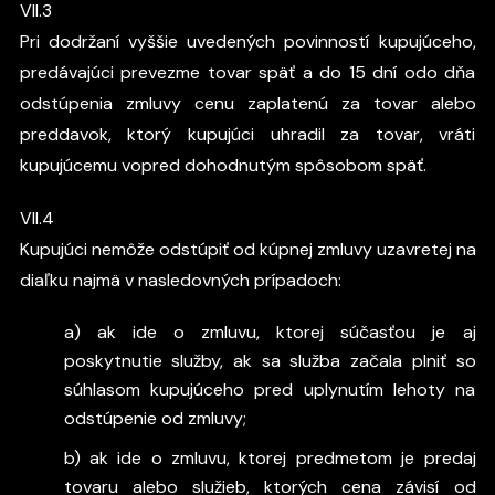
VII.3
Pri dodržaní vyššie uvedených povinností kupujúceho,
predávajúci prevezme tovar späť a do 15 dní odo dňa
odstúpenia zmluvy cenu zaplatenú za tovar alebo
preddavok, ktorý kupujúci uhradil za tovar, vráti
kupujúcemu vopred dohodnutým spôsobom späť.
VII.4
Kupujúci nemôže odstúpiť od kúpnej zmluvy uzavretej na
diaľku najmä v nasledovných prípadoch:
a) ak ide o zmluvu, ktorej súčasťou je aj
poskytnutie služby, ak sa služba začala plniť so
súhlasom kupujúceho pred uplynutím lehoty na
odstúpenie od zmluvy;
b) ak ide o zmluvu, ktorej predmetom je predaj
tovaru alebo služieb, ktorých cena závisí od