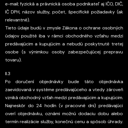
e-mail; fyzická a právnická osoba podnikateľ aj IČO, DIČ,
IČ DPH, názov služby, počet, špecifické požiadavky (ak
relevantné).
Tieto údaje budú v zmysle Zákona o ochrane osobných
údajov použité iba v rámci obchodného vzťahu medzi
predávajúcim a kupujúcim a nebudú poskytnuté tretej
osobe (s výnimkou osoby zabezpečujúcej prepravu
tovaru).
II.3
Po doručení objednávky bude táto objednávka
zaevidovaná v systéme predávajúceho a vtedy zároveň
vzniká obchodný vzťah medzi predávajúcim a kupujúcim.
Najneskôr do 24 hodín (v pracovné dni) predávajúci
overí objednávku, oznámi možnú dodaciu dobu alebo
termín realizácie služby, konečnú cenu a spôsob úhrady.