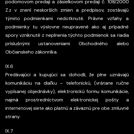
podomovom predaji a zásielkovom predaji č. 108/2000
Z.z v znení neskorších zmien a predpisov, zostávajú
týmito podmienkami nedotknuté. Právne vzťahy a
podmienky tu výslovne neupravené ako aj prípadné
spory vzniknuté z neplnenia týchto podmienok sa riadia
príslušnými ustanoveniami Obchodného alebo
Občianskeho zákonníka.
IX.6
Predávajúci a kupujúci sa dohodli, že plne uznávajú
komunikáciu na diaľku – telefonickú, (vrátane ručne
vypísanej objednávky), elektronickú formu komunikácie,
najmä prostredníctvom elektronickej pošty a
internetovej siete ako platnú a záväznú pre obe zmluvné
strany.
IX.7