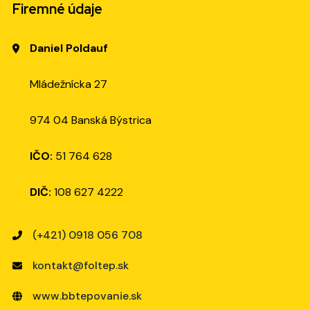
Firemné údaje
Daniel Poldauf
Mládežnícka 27
974 04 Banská Býstrica
IČO:
51 764 628
DIČ:
108 627 4222
(+421) 0918 056 708
kontakt@foltep.sk
www.bbtepovanie.sk