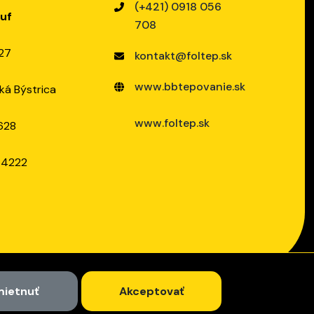
(+421) 0918 056
auf
708
27
kontakt@foltep.sk
www.bbtepovanie.sk
á Býstrica
www.foltep.sk
628
 4222
ietnuť
Akceptovať
cookies
Všeobecné obchodné podmienky