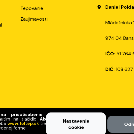
Daniel Pold
Tepovanie
Zaujímavosti
Mládežnícka 
s!
974 04 Bansk
IČO:
51 764 
DIČ:
108 627
 na prispôsobenie obsahu,
knutím na tlačidlo
Akceptovať
Nastavenie
webe
www.foltep.sk
tiež beriete
Odm
Ochrana osobných údajov
cookie
Politika 
denej forme.