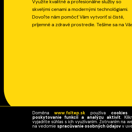
Využite kvalitné a profesionálne služby so
skvelými cenami a modernými technológiami.
Dovoľte nám pomôcť Vám vytvoriť si čisté,
príjemné a zdravé prostredie. Tešíme sa na Vá
Doména
www.foltep.sk
používa
cookies
poskytovanie funkcií a analýzu aktivít
. Kli
vyjadríte súhlas s ich využívaním. Zotrvaním na 
FOLTEP - © 2023. Všetky práva vyhradené.
na vedomie
spracúvanie osobných údajov
v uve